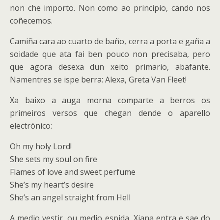
non che importo. Non como ao principio, cando nos
coñecemos.
Camiña cara ao cuarto de baño, cerra a porta e gaña a
soidade que ata fai ben pouco non precisaba, pero
que agora desexa dun xeito primario, abafante.
Namentres se ispe berra: Alexa, Greta Van Fleet!
Xa baixo a auga morna comparte a berros os
primeiros versos que chegan dende o aparello
electrónico:
Oh my holy Lord!
She sets my soul on fire
Flames of love and sweet perfume
She’s my heart’s desire
She’s an angel straight from Hell
A medio vestir, ou medio espida, Xiana entra e sae do