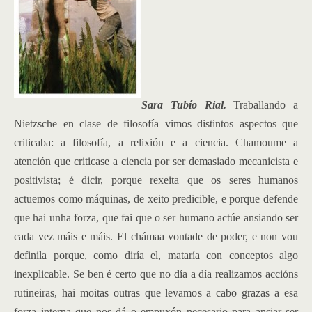
Sara Tubío Rial.
Traballando a
Nietzsche en clase de filosofía vimos distintos aspectos que
criticaba: a filosofía, a relixión e a ciencia. Chamoume a
atención que criticase a ciencia por ser demasiado mecanicista e
positivista; é dicir, porque rexeita que os seres humanos
actuemos como máquinas, de xeito predicible, e porque defende
que hai unha forza, que fai que o ser humano actúe ansiando ser
cada vez máis e máis. El chámaa vontade de poder, e non vou
definila porque, como diría el, mataría con conceptos algo
inexplicable.
Se ben é certo que no día a día realizamos accións
rutineiras, hai moitas outras que levamos a cabo grazas a esa
forza interna que nos dá o empuxón necesario para ansiar ser