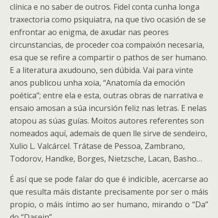
clínica e no saber de outros. Fidel conta cunha longa
traxectoria como psiquiatra, na que tivo ocasión de se
enfrontar ao enigma, de axudar nas peores
circunstancias, de proceder coa compaixón necesaria,
esa que se refire a compartir o pathos de ser humano.
E a literatura axudouno, sen dúbida. Vai para vinte
anos publicou unha xoia, “Anatomía da emoción
poética”; entre ela e esta, outras obras de narrativa e
ensaio amosan a súa incursión feliz nas letras. E nelas
atopou as súas guías. Moitos autores referentes son
nomeados aquí, ademais de quen lle sirve de sendeiro,
Xulio L. Valcárcel. Trátase de Pessoa, Zambrano,
Todorov, Handke, Borges, Nietzsche, Lacan, Basho…
É así que se pode falar do que é indicible, acercarse ao
que resulta máis distante precisamente por ser o máis
propio, o máis íntimo ao ser humano, mirando o “Da”
do “Dasein”.