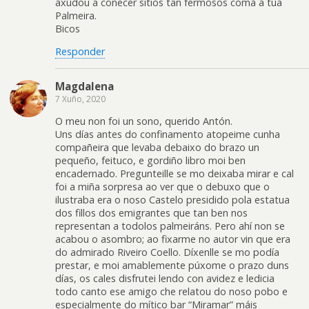
axudou a coñecer sitios tan fermosos coma a túa
Palmeira.
Bicos
Responder
Magdalena
7 Xuño, 2020
O meu non foi un sono, querido Antón.
Uns días antes do confinamento atopeime cunha
compañeira que levaba debaixo do brazo un
pequeño, feituco, e gordiño libro moi ben
encadernado. Pregunteille se mo deixaba mirar e cal
foi a miña sorpresa ao ver que o debuxo que o
ilustraba era o noso Castelo presidido pola estatua
dos fillos dos emigrantes que tan ben nos
representan a todolos palmeiráns. Pero ahí non se
acabou o asombro; ao fixarme no autor vin que era
do admirado Riveiro Coello. Díxenlle se mo podía
prestar, e moi amablemente púxome o prazo duns
días, os cales disfrutei lendo con avidez e ledicia
todo canto ese amigo che relatou do noso pobo e
especialmente do mítico bar “Miramar” máis