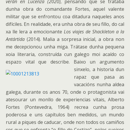
verán en Lucenza (2020),
pensando que se trataba
dunha obra do comandante Fortes, aquel valente
militar que se enfrontou coa ditadura naqueles anos
difíciles. En realidade, era unha obra de seu fillo, do cal
xa lle lera a emocionante
Los viajes de Shackleton a la
Antártida
(2014). Malia a sorpresa inicial, a obra non
me decepcionou unha miga. Trátase dunha pequena
xoia literaria, construída cun galego moi acaído co
espazo vital que describe.
Baixo un argumento
sinxelo, a historia dun
rapaz que pasa as
vacacións nunha aldea
galega, durante os anos 70, onde o protagonista vai
atesourar un monllo de experiencias vitais, Alberto
Fortes (Pontevedra, 1964) recrea cunha prosa
poderosa e uns capítulos ben medidos, un mundo
rural a piques de caducar, onde non todos os camiños
cos que se enfronta “o fillo do Cortizo” polos rueiros