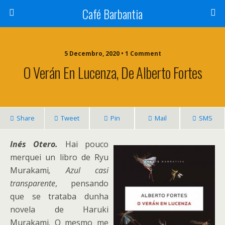
Café Barbantia
5 Decembro, 2020 • 1 Comment
O Verán En Lucenza, De Alberto Fortes
Share
Tweet
Pin
Mail
SMS
Inés Otero.
Hai pouco
merquei un libro de Ryu
Murakami
, Azul casi
transparente
, pensando
que se trataba dunha
novela de Haruki
Murakami. O mesmo me