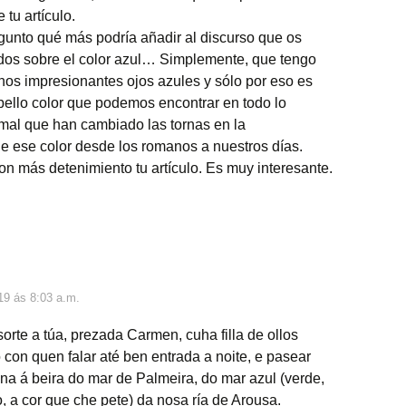
tu artículo.
unto qué más podría añadir al discurso que os
s dos sobre el color azul… Simplemente, que tengo
nos impresionantes ojos azules y sólo por eso es
bello color que podemos encontrar en todo lo
mal que han cambiado las tornas en la
e ese color desde los romanos a nuestros días.
n más detenimiento tu artículo. Es muy interesante.
19 ás 8:03 a.m.
orte a túa, prezada Carmen, cuha filla de ollos
lo con quen falar até ben entrada a noite, e pasear
a á beira do mar de Palmeira, do mar azul (verde,
o, a cor que che pete) da nosa ría de Arousa.