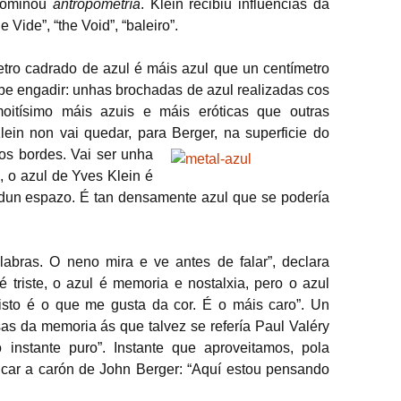
enominou
antropometría
. Klein recibiu influencias da
Vide”, “the Void”, “baleiro”.
etro cadrado de azul é máis azul que un centímetro
e engadir: unhas brochadas de azul realizadas cos
moitísimo máis azuis e máis eróticas que outras
lein non vai quedar, para Berger, na superficie do
los bordes.
Vai ser unha
i, o azul de Yves Klein é
 dun espazo. É tan densamente azul que se podería
labras. O neno mira e ve antes de falar”, declara
 é triste, o azul é memoria e nostalxia, pero o azul
sto é o que me gusta da cor. É o máis caro”. Un
as da memoria ás que talvez se refería Paul Valéry
instante puro”. Instante que aproveitamos, pola
ficar a carón de John Berger: “Aquí estou pensando