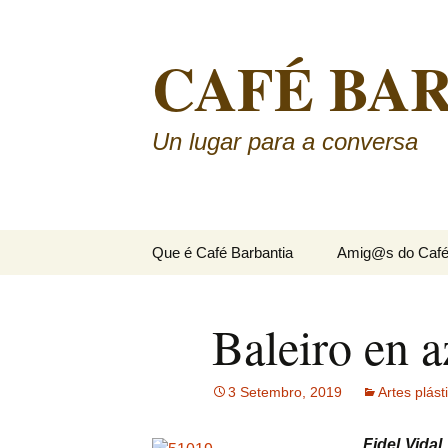
CAFÉ BA
Un lugar para a conversa
Saltar
Que é Café Barbantia
Amig@s do Caf
ao
contido
Baleiro en a
3 Setembro, 2019
Artes plást
Fidel Vidal