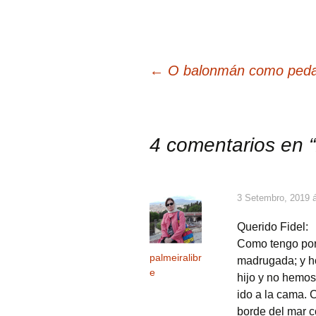
Navegación
←
O balonmán como pedag
de
4 comentarios en “
artigos
3 Setembro, 2019 á
Querido Fidel:
Como tengo por 
palmeiralibr
madrugada; y ho
e
hijo y no hemos
ido a la cama. C
borde del mar c