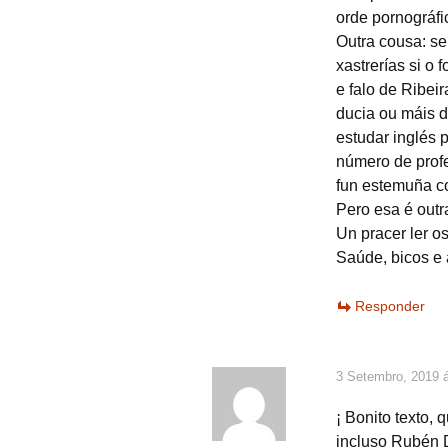
orde pornográfi
Outra cousa: se
xastrerías si o 
e falo de Ribe
ducia ou máis d
estudar inglés
número de prof
fun estemuña co
Pero esa é outra
Un pracer ler o
Saúde, bicos e 
Responder
3 Setembro, 2019 á
¡ Bonito texto, 
incluso Rubén 