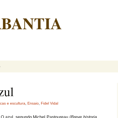
RBANTIA
é
zul
icas e escultura
,
Ensaio
,
Fidel Vidal
.
O azul, segundo Michel Pastoureau (
Breve historia