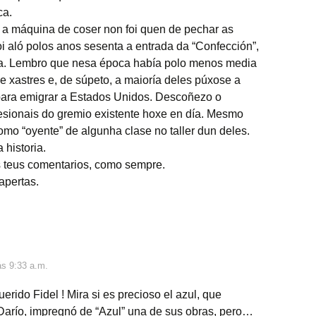
ca.
 a máquina de coser non foi quen de pechar as
foi aló polos anos sesenta a entrada da “Confección”,
ira. Lembro que nesa época había polo menos media
e xastres e, de súpeto, a maioría deles púxose a
 para emigrar a Estados Unidos. Descoñezo o
esionais do gremio existente hoxe en día. Mesmo
mo “oyente” de algunha clase no taller dun deles.
 historia.
s teus comentarios, como sempre.
apertas.
s 9:33 a.m.
querido Fidel ! Mira si es precioso el azul, que
Darío, impregnó de “Azul” una de sus obras, pero…