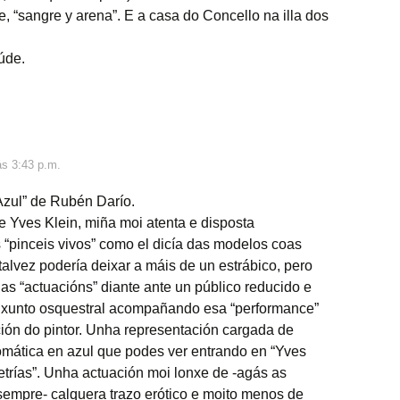
e, “sangre y arena”. E a casa do Concello na illa dos
úde.
s 3:43 p.m.
Azul” de Rubén Darío.
e Yves Klein, miña moi atenta e disposta
“pinceis vivos” como el dicía das modelos coas
talvez podería deixar a máis de un estrábico, pero
 as “actuacións” diante ante un público reducido e
unto osquestral acompañando esa “performance”
ción do pintor. Unha representación cargada de
mática en azul que podes ver entrando en “Yves
trías”. Unha actuación moi lonxe de -agás as
empre- calquera trazo erótico e moito menos de