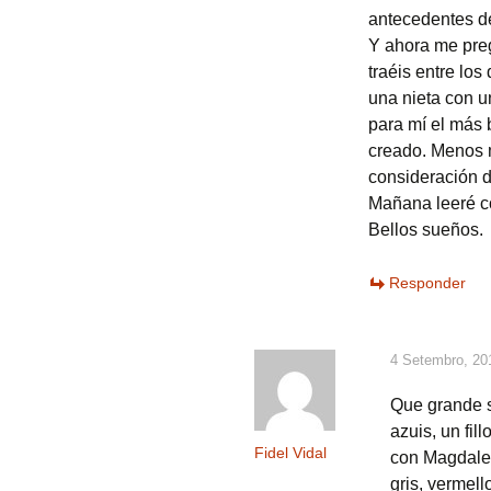
antecedentes de 
Y ahora me preg
traéis entre lo
una nieta con u
para mí el más 
creado. Menos 
consideración d
Mañana leeré co
Bellos sueños.
Responder
4 Setembro, 20
Que grande s
azuis, un fil
Fidel Vidal
con Magdalen
gris, vermell