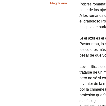
Magdalena
Pobres romanas,
color de los oj
A los romanos d
el grandioso Po
chispita de burl
Si el azul es el
Pastoureau, lo
los colores más
pesar de que yo
Levi – Strauss 
tratarse de un m
pero no sé si c
inventor de la 
por la chimenea
profesión querí
su oficio )