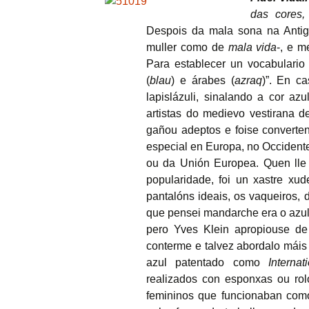
das cores
Despois da mala sona na Antig
muller como de
mala
vida
-, e m
Para establecer un vocabulario
(
blau
) e árabes (
azraq
)”. En ca
lapislázuli, sinalando a cor a
artistas do medievo vestirana de
gañou adeptos e foise converten
especial en Europa, no Occidente
ou da Unión Europea. Quen lle 
popularidade, foi un xastre xud
pantalóns ideais, os vaqueiros,
que pensei mandarche era o azul u
pero Yves Klein apropiouse d
conterme e talvez abordalo máis 
azul patentado como
Interna
realizados con esponxas ou ro
femininos que funcionaban como