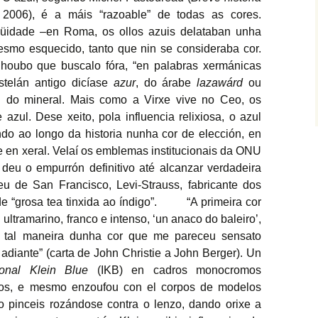
,
2006), é a máis “razoable” de todas as cores.
üidade –en Roma, os ollos azuis delataban unha
esmo esquecido, tanto que nin se consideraba cor.
 houbo que buscalo fóra, “en palabras xermánicas
stelán antigo dicíase
azur
, do árabe
lazawárd
ou
zul do mineral. Mais como a Virxe vive no Ceo, os
 azul. Dese xeito, pola influencia relixiosa, o azul
do ao longo da historia nunha cor de elección, en
 en xeral.
Velaí os emblemas institucionais da ONU
deu o empurrón definitivo até alcanzar verdadeira
eu de San Francisco, Levi-Strauss, fabricante dos
 de “grosa tea tinxida ao índigo”. “A primeira cor
ltramarino, franco e intenso, ‘un anaco do baleiro’,
e tal maneira dunha cor que me pareceu sensato
adiante” (carta de John Christie a John Berger). Un
tional Klein Blue
(IKB) en cadros monocromos
los, e mesmo enzoufou con el corpos de modelos
 pinceis rozándose contra o lenzo, dando orixe a