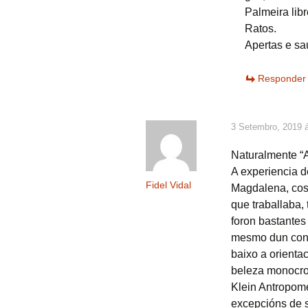
Palmeira libr
Ratos.
Apertas e sa
Responder
3 Setembro, 2019 á
Naturalmente “
A experiencia d
Fidel Vidal
Magdalena, cos 
que traballaba, 
foron bastantes
mesmo dun conx
baixo a orienta
beleza monocro
Klein Antropome
excepcións de s