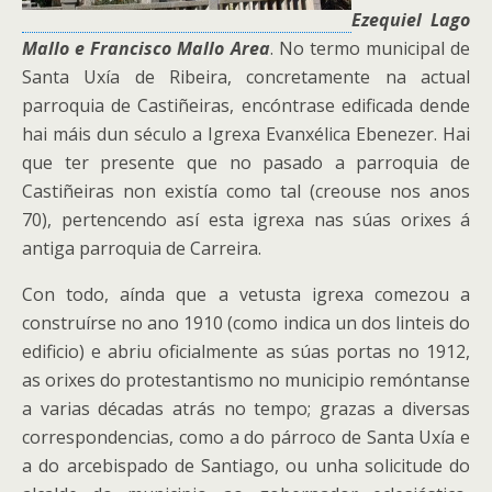
Ezequiel Lago
Mallo e Francisco Mallo Area
. No termo municipal de
Santa Uxía de Ribeira, concretamente na actual
parroquia de Castiñeiras, encóntrase edificada dende
hai máis dun século a Igrexa Evanxélica Ebenezer. Hai
que ter presente que no pasado a parroquia de
Castiñeiras non existía como tal
(creouse nos anos
70), pertencendo así esta igrexa nas súas orixes á
antiga parroquia de Carreira.
Con todo, aínda que a vetusta igrexa comezou a
construírse no ano 1910 (como indica un dos linteis do
edificio) e abriu oficialmente as súas portas no 1912,
as orixes do protestantismo no municipio remóntanse
a varias décadas atrás no tempo; grazas a diversas
correspondencias, como a do párroco de Santa Uxía e
a do arcebispado de Santiago, ou unha solicitude do