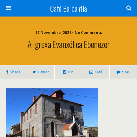
Café Barbantia
17 Novembro, 2021 • No Comments
A Igrexa Evanxélica Ebenezer
Share
Tweet
Pin
Mail
SMS