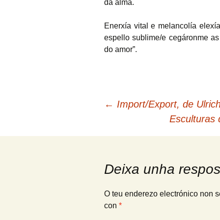
da alma.
Enerxía vital e melancolía elex
espello sublime/e cegáronme as
do amor”.
Navegación
←
Import/Export, de Ulrich
Esculturas
de
artigos
Deixa unha respos
O teu enderezo electrónico non s
con
*