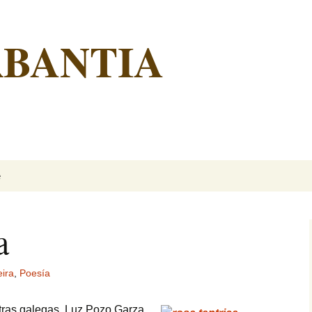
RBANTIA
é
a
eira
,
Poesía
etras galegas, Luz Pozo Garza,