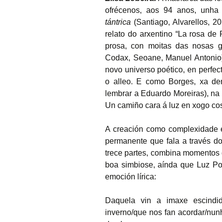
ofrécenos, aos 94 anos, unha
tántrica
(Santiago, Alvarellos, 2
relato do arxentino “La rosa de
prosa, con moitas das nosas gr
Codax, Seoane, Manuel Antonio)
novo universo poético, en perfect
o alleo. E como Borges, xa den
lembrar a Eduardo Moreiras), na 
Un camiño cara á luz en xogo co
A creación como complexidade e
permanente que fala a través do
trece partes, combina momentos d
boa simbiose, aínda que Luz Po
emoción lírica:
Daquela vin a imaxe escindid
inverno/que nos fan acordar/nu