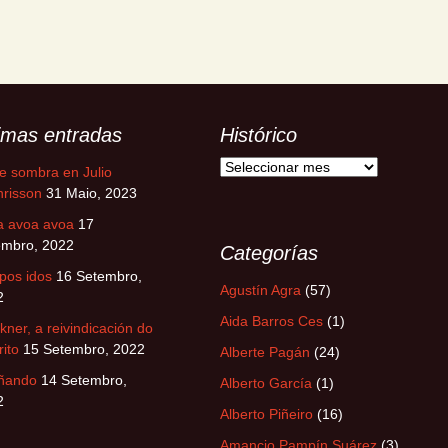
timas entradas
Histórico
Histórico
e sombra en Julio
risson
31 Maio, 2023
a avoa avoa
17
embro, 2022
Categorías
pos idos
16 Setembro,
Agustín Agra
(57)
2
Aida Barros Ces
(1)
kner, a reivindicación do
rito
15 Setembro, 2022
Alberte Pagán
(24)
ñando
14 Setembro,
Alberto García
(1)
2
Alberto Piñeiro
(16)
Amancio Pampín Suárez
(3)