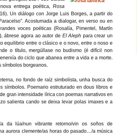
 nova entrega poética,
Rosa
016). Un diálogo con Jorge Luis Borges, a partir do
 Paracelso”. Acostumada a dialogar, en verso ou en
andes voces poéticas (Rosalía, Pimentel, Martín
, ábrese agora ao autor de
El Aleph
para crear un
o equilibrio entre o clásico e o novo, entre o noso e
de o título, mergúllase no budismo (é difícil non
enerxía do ciclo que abanea entre a vida e a morte.
s símbolos borgeanos.
terna, no fondo de raíz simbolista, unha busca do
s símbolos. Poemario estruturado en dous libros e
e gran intensidade lírica con poemas narrativos en
zo salienta cando se deixa levar polas imaxes e a
a da lúa/nun vibrante retorno/vin os soños de
nha aurora clemente/as horas do pasado…/a música