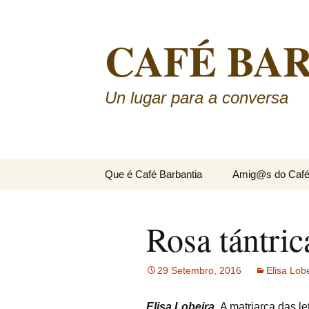
CAFÉ BA
Un lugar para a conversa
Saltar
Que é Café Barbantia
Amig@s do Caf
ao
contido
Rosa tántric
29 Setembro, 2016
Elisa Lob
Elisa Lobeira.
A matriarca das l