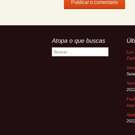
Atopa o que buscas
Úl
Buscar:
Luz 
Zach
Avo
Set
Tem
202
Faul
espí
Apa
202