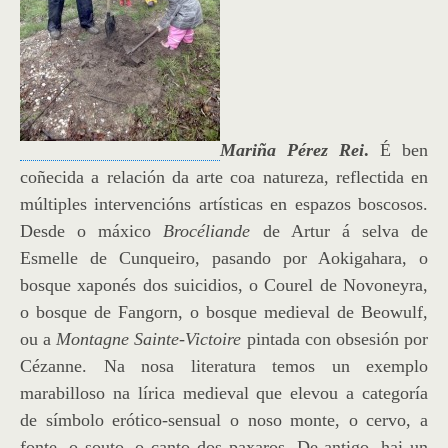
Mariña Pérez Rei
.
É ben
coñecida a relación da arte coa natureza, reflectida en
múltiples intervencións artísticas en espazos boscosos.
Desde o máxico
Brocéliande
de Artur á selva de
Esmelle de Cunqueiro, pasando por Aokigahara, o
bosque xaponés dos suicidios, o Courel de Novoneyra,
o bosque de Fangorn, o bosque medieval de Beowulf,
ou a
Montagne Sainte-Victoire
pintada con obsesión por
Cézanne. Na nosa literatura temos un exemplo
marabilloso na lírica medieval que elevou a categoría
de símbolo erótico-sensual o noso monte, o cervo, a
fonte, o souto, o canto dos paxaros.
De antigo, hai un