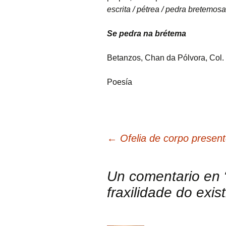
escrita / pétrea / pedra bretemos
Se pedra na brétema
Betanzos, Chan da Pólvora, Col. 
Poesía
Navegación
←
Ofelia de corpo presen
de
Un comentario en 
fraxilidade do exist
artigos