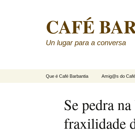
CAFÉ BA
Un lugar para a conversa
Saltar
Que é Café Barbantia
Amig@s do Caf
ao
contido
Se pedra na
fraxilidade d