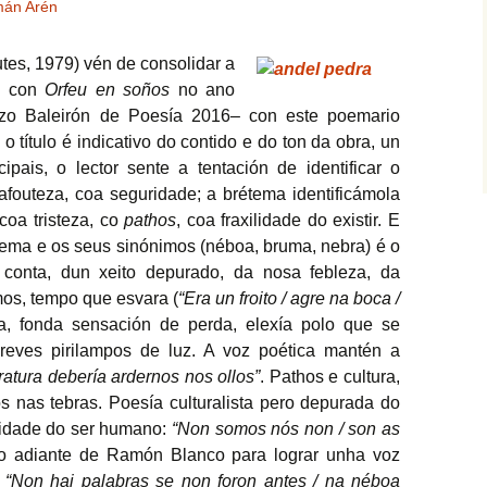
án Arén
es, 1979) vén de consolidar a
ra con
Orfeu en soños
no ano
zo Baleirón de Poesía 2016– con este poemario
 título é indicativo do contido e do ton da obra, un
pais, o lector sente a tentación de identificar o
afouteza, coa seguridade; a brétema identificámola
coa tristeza, co
pathos
, coa fraxilidade do existir. E
ema e os seus sinónimos (néboa, bruma, nebra) é o
conta, dun xeito depurado, da nosa febleza, da
mos, tempo que esvara (
“Era un froito / agre na boca /
a, fonda sensación de perda, elexía polo que se
breves pirilampos de luz. A voz poética mantén a
eratura debería ardernos nos ollos”
. Pathos e cultura,
s nas tebras. Poesía culturalista pero depurada do
cidade do ser humano:
“Non somos nós non / son as
o adiante de Ramón Blanco para lograr unha voz
.
“Non hai palabras se non foron antes / na néboa