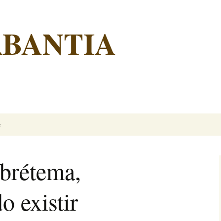
RBANTIA
é
 brétema,
o existir