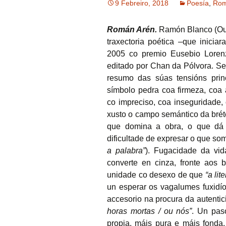
9 Febreiro, 2018
Poesía
,
Rom
Román Arén.
Ramón Blanco (Out
traxectoria poética –que inicia
2005 co premio Eusebio Loren
editado por Chan da Pólvora. Se o
resumo das súas tensións princi
símbolo pedra coa firmeza, coa 
co impreciso, coa inseguridade, 
xusto o campo semántico da brét
que domina a obra, o que dá 
dificultade de expresar o que so
a palabra”
).
Fugacidade da vid
converte en cinza, fronte aos 
unidade co desexo de que
“a lit
un esperar os vagalumes fuxidío
accesorio na procura da autenti
horas mortas / ou nós”
. Un pas
propia, máis pura e máis fonda