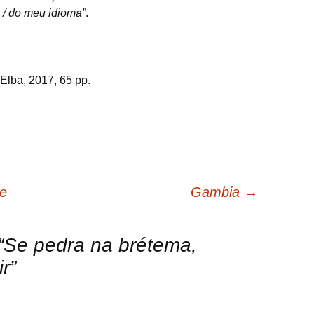
a / do meu idioma”
.
Elba, 2017, 65 pp.
te
Gambia
→
“
Se pedra na brétema,
ir
”