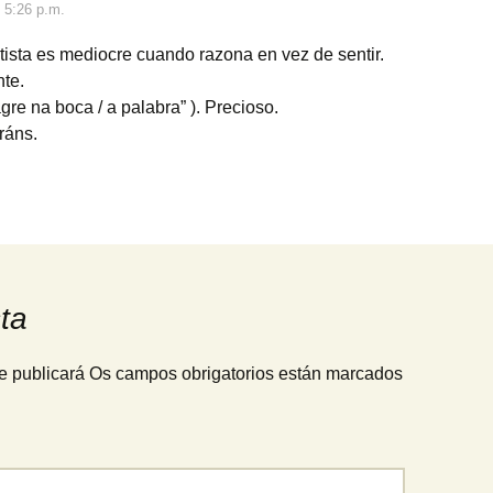
s 5:26 p.m.
rtista es mediocre cuando razona en vez de sentir.
nte.
 agre na boca / a palabra” ). Precioso.
ráns.
ta
e publicará
Os campos obrigatorios están marcados