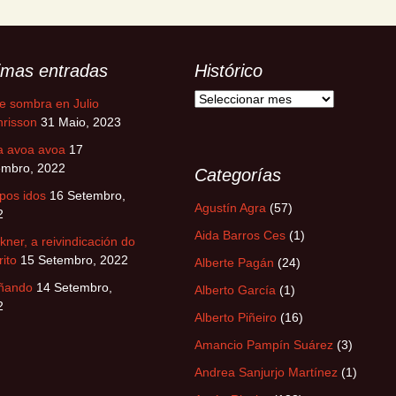
timas entradas
Histórico
Histórico
e sombra en Julio
risson
31 Maio, 2023
a avoa avoa
17
embro, 2022
Categorías
pos idos
16 Setembro,
Agustín Agra
(57)
2
Aida Barros Ces
(1)
kner, a reivindicación do
rito
15 Setembro, 2022
Alberte Pagán
(24)
ñando
14 Setembro,
Alberto García
(1)
2
Alberto Piñeiro
(16)
Amancio Pampín Suárez
(3)
Andrea Sanjurjo Martínez
(1)