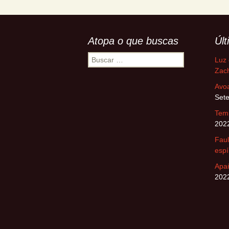
Atopa o que buscas
Úl
Buscar:
Luz 
Zach
Avo
Set
Tem
202
Faul
espí
Apa
202