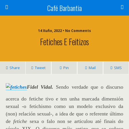
Café Barbantia
14 Xuño, 2022 • No Comments
Fetiches E Feitizos
Share
Tweet
Pin
Mail
SMS
Fidel Vidal.
Sendo verdade que o discurso
acerca do fetiche tivo e ten unha marcada dimensión
sexual -o fetichismo como un modelo exclusivo da
(non) relación sexual-, a idea de que o referente último
de
fetiche
sexa o falo non se articulou até finais do
século XIX.
O discurso máis antigo que se coñece