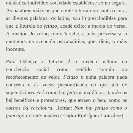
dialéctica individuo-sociedade establécese como segura.
As palabras máxicas que emite o bruxo ou canta o cura,
as divinas palabras, os latíns, son imprescindibles para
que a liturxia do
feitizo
, acade éxito: a maxia do verso.
A función do verbo como fetiche, a máis perversa se o
queremos na acepción psicanalítica, quer dicir, a máis
inocente.
Para Deleuze o fetiche é o obxecto natural da
conciencia social como sentido común ou
recoñecemento de valor.
Feitizo
é unha palabra nada
concreta e ás veces personificada no que ten de
supersticioso. Así como hai
feitizos
maléficos, tamén os
hai benéficos e protectores, que atraen o ben, como os
cornos da vacaloura
. Refrán:
Non hai feitizo como o
pantrigo i o leite macizo
(Eladio Rodríguez González).