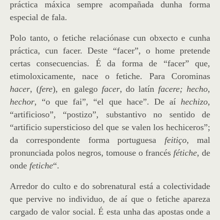
práctica máxica sempre acompañada dunha forma
especial de fala.
Polo tanto, o fetiche relaciónase cun obxecto e cunha
práctica, cun facer. Deste “facer”, o home pretende
certas consecuencias. É da forma de “facer” que,
etimoloxicamente, nace o fetiche. Para Corominas
hacer
, (
fere
), en galego
facer
, do latín
facere; hecho
,
hechor
, “o que fai”, “el que hace”. De aí
hechizo,
“artificioso”, “postizo”, substantivo no sentido de
“artificio supersticioso del que se valen los hechiceros”;
da correspondente forma portuguesa
feitiço
, mal
pronunciada polos negros, tomouse o francés
fétiche
, de
onde
fetiche
“.
Arredor do culto e do sobrenatural está a colectividade
que pervive no individuo, de aí que o fetiche apareza
cargado de valor social. É esta unha das apostas onde a