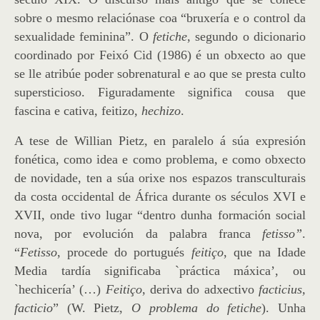
sobre o mesmo relaciónase coa “bruxería e o control da
sexualidade feminina”. O
fetiche
, segundo o dicionario
coordinado por Feixó Cid (1986) é un obxecto ao que
se lle atribúe poder sobrenatural e ao que se presta culto
supersticioso. Figuradamente significa cousa que
fascina e cativa, feitizo,
hechizo
.
A tese de Willian Pietz, en paralelo á súa expresión
fonética, como idea e como problema, e como obxecto
de novidade, ten a súa orixe nos espazos transculturais
da costa occidental de África durante os séculos XVI e
XVII, onde tivo lugar “dentro dunha formación social
nova, por evolución da palabra franca
fetisso”
.
“
Fetisso
, procede do portugués
feitiço
, que na Idade
Media tardía significaba `práctica máxica’, ou
`hechicería’ (…)
Feitiço
, deriva do adxectivo
facticius,
facticio
” (W. Pietz,
O problema do fetiche
). Unha