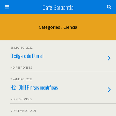
Café Barbantia
Categories ›
Ciencia
28 MARZO, 2022
O xílgaro de Durrell
NO RESPONSES
7 XANEIRO, 2022
H2…Oh!!! Pingas científicas
NO RESPONSES
9 DECEMBRO, 2021