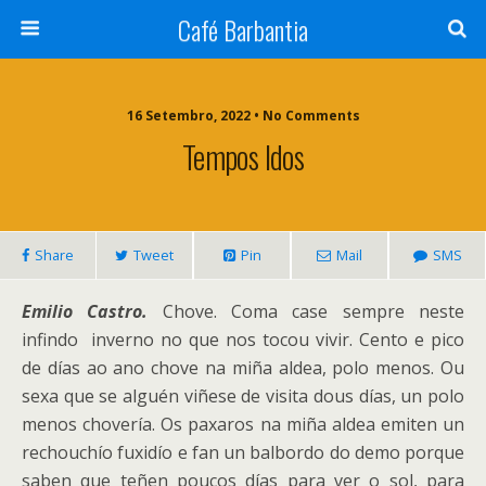
Café Barbantia
16 Setembro, 2022 • No Comments
Tempos Idos
Share
Tweet
Pin
Mail
SMS
Emilio Castro.
Chove. Coma case sempre neste
infindo inverno no que nos tocou vivir. Cento e pico
de días ao ano chove na miña aldea, polo menos. Ou
sexa que se alguén viñese de visita dous días, un polo
menos chovería. Os paxaros na miña aldea emiten un
rechouchío fuxidío e fan un balbordo do demo
porque
saben que teñen poucos días para ver o sol, para