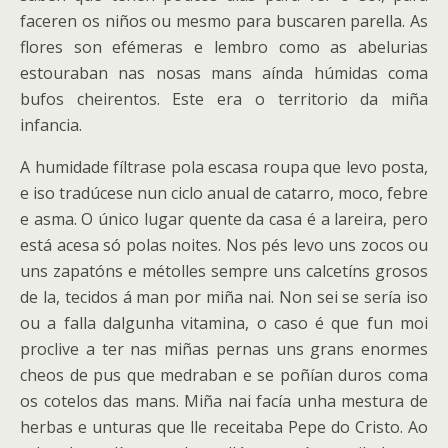
faceren os niños ou mesmo para buscaren parella. As
flores son efémeras e lembro como as abelurias
estouraban nas nosas mans aínda húmidas coma
bufos cheirentos. Este era o territorio da miña
infancia.
A humidade fíltrase pola escasa roupa que levo posta,
e iso tradúcese nun ciclo anual de catarro, moco, febre
e asma. O único lugar quente da casa é a lareira, pero
está acesa só polas noites. Nos pés levo uns zocos ou
uns zapatóns e métolles sempre uns calcetíns grosos
de la, tecidos á man por miña nai. Non sei se sería iso
ou a falla dalgunha vitamina, o caso é que fun moi
proclive a ter nas miñas pernas uns grans enormes
cheos de pus que medraban e se poñían duros coma
os cotelos das mans. Miña nai facía unha mestura de
herbas e unturas que lle receitaba Pepe do Cristo. Ao