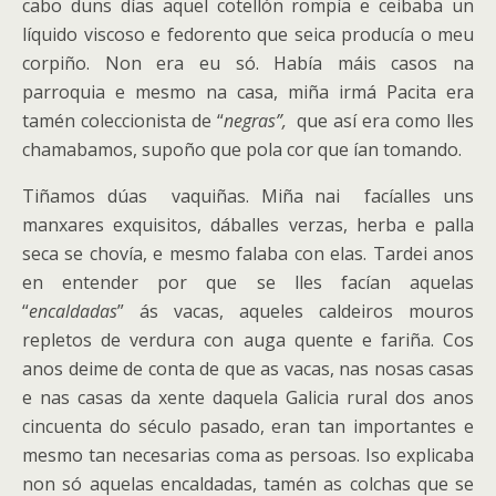
cabo duns días aquel cotellón rompía e ceibaba un
líquido viscoso e fedorento que seica producía o meu
corpiño. Non era eu só. Había máis casos na
parroquia e mesmo na casa, miña irmá Pacita era
tamén coleccionista de “
negras”,
que así era como lles
chamabamos, supoño que pola cor que ían tomando.
Tiñamos dúas vaquiñas. Miña nai facíalles uns
manxares exquisitos, dáballes verzas, herba e palla
seca se chovía, e mesmo falaba con elas. Tardei anos
en entender por que se lles facían aquelas
“
encaldadas
” ás vacas, aqueles caldeiros mouros
repletos de verdura con auga quente e fariña. Cos
anos deime de conta de que as vacas, nas nosas casas
e nas casas da xente daquela Galicia rural dos anos
cincuenta do século pasado, eran tan importantes e
mesmo tan necesarias coma as persoas. Iso explicaba
non só aquelas encaldadas, tamén as colchas que se