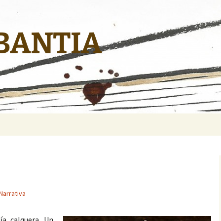
BANTIA
Narrativa
ía calquera. Un