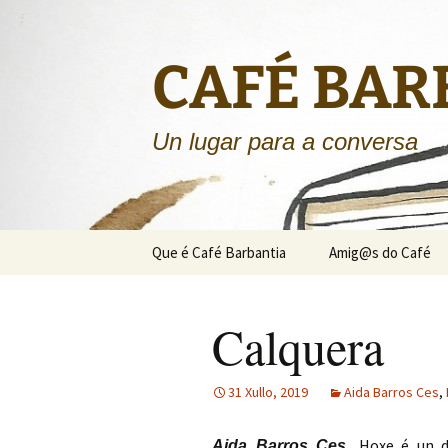
CAFÉ BAR
Un lugar para a conversa
Saltar
Que é Café Barbantia
Amig@s do Café
ao
contido
Calquera
31 Xullo, 2019
Aida Barros Ces
,
Hoxe é un d
Aida Barros Ces.