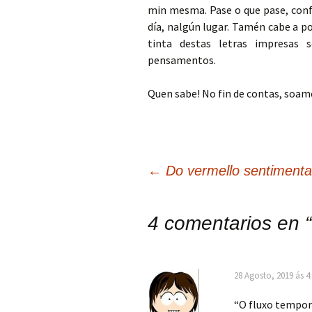
min mesma. Pase o que pase, confí
día, nalgún lugar. Tamén cabe a po
tinta destas letras impresas 
pensamentos.
Quen sabe! No fin de contas, soam
Navegación
←
Do vermello sentimenta
de
4 comentarios en “
artigos
28 Agosto, 2019 ás 4
“O fluxo tempor