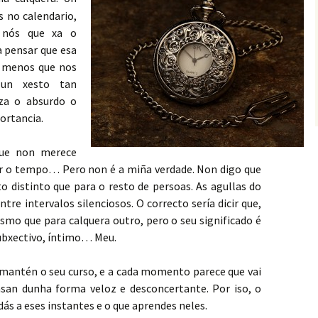
 no calendario,
 nós que xa o
 pensar que esa
as menos que nos
 un xesto tan
oza o absurdo o
portancia.
que non merece
er o tempo… Pero non é a miña verdade. Non digo que
o distinto que para o resto de persoas. As agullas do
e intervalos silenciosos. O correcto sería dicir que,
mo que para calquera outro, pero o seu significado é
ubxectivo, íntimo… Meu.
 mantén o seu curso, e a cada momento parece que vai
asan dunha forma veloz e desconcertante. Por iso, o
dás a eses instantes e o que aprendes neles.