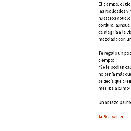
El tiempo, el ti
las realidades y
nuestros abuelo
cordura, aunque 
de alegría a la v
mezclada con un
Te regalo un poc
tiempo:
“Se le podían ca
no tenía más que
se decía que trei
mes iba a cumpli
Un abrazo palmei
Responder