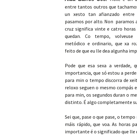
entre tantos outros que tachamos
un xesto tan afianzado entre
pasamos por alto. Non paramos a
cruz significa vinte e catro hor
quedan. Co tempo, volveuse
metódico e ordinario, que xa r
feito de que eu lle dea algunha im
Pode que esa sexa a verdade, 
importancia, que só estou a perd
para min o tempo discorra de xeit
reloxo seguen o mesmo compás entr
para min, os segundos duran o mes
distinto. É algo completamente s
Sei que, pase o que pase, o tempo
máis rápido, que voa. As horas p
importante é o significado que lle 