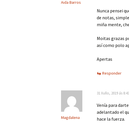
Aida Barros
Nunca pensei qu
de notas, simple
miña mente, cheg
Moitas grazas po
así como polo a
Apertas
Responder
31 Xullo, 2019 ás 8:4
Venía para darte
adelantado el qu
Magdalena
hace la fuerza.