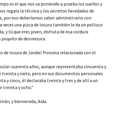
empo es el que nos va poniendo a prueba los sueños y
 nos regala la técnica y los secretos heredados de
s, por eso deberíamos saber administrarlo con
a veces una pizca de locura también le da un pellizco
ida, y tú que eres joven, disfruta de esa cordura
 poquito de desmesura.
o de locura de Jardiel Poncela relacionada con el
lcular cuarenta años, aunque representaba cincuenta y
 treinta y siete, pero en sus documentos personales
nta y cinco, él declaraba treinta y tres y de allí a un
r treinta y ocho.”
rán, y bienvenida, Aida.