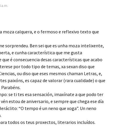
4 a.m.
 moza calquera, e o fermoso e reflexivo texto que
e sorprendeu. Ben sei que es unha moza intelixente,
erta, e cunha característica que me gusta
 que é consecuencia desas características que acabo
interese por todo tipo de temas, xa sexan diso que
iencias, ou diso que eses mesmos chaman Letras, e,
rtes paixóns, es capaz de valorar (rara cualidade) o que
. Parabéns.
o: se ti tes esa sensación, imaxínate a que podo ter
 vén estou de aniversario, e sempre que chega ese día
Heráclito: “O tempo é un neno que xoga”. Un neno
.
ra todos os teus proxectos, literarios incluídos.