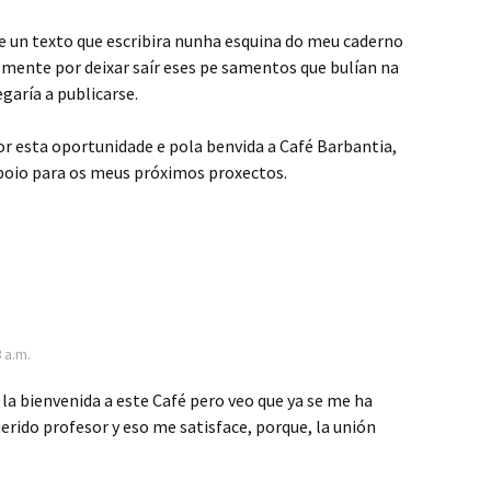
e un texto que escribira nunha esquina do meu caderno
mente por deixar saír eses pe samentos que bulían na
aría a publicarse.
r esta oportunidade e pola benvida a Café Barbantia,
poio para os meus próximos proxectos.
3 a.m.
 la bienvenida a este Café pero veo que ya se me ha
erido profesor y eso me satisface, porque, la unión