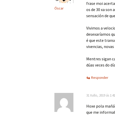
frase moi acert
Óscar
os de 30 xa son 
sensación de qu
Vivimos a veloc
desexaríamos qu
é que este trans
vivencias, nova
Mentres sigan c
dúas veces do d
Responder
31 Xullo, 2019 ás 1:4
Hoxe pola mañá 
que me informab