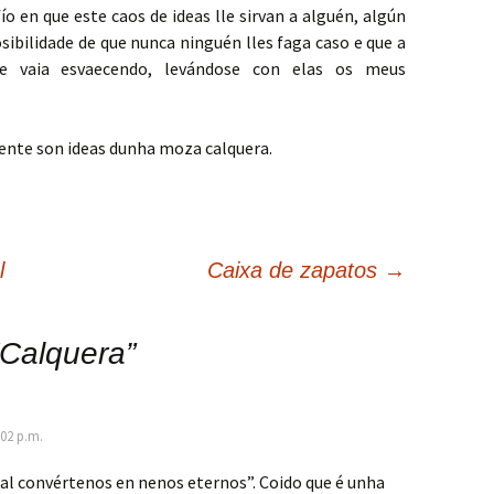
o en que este caos de ideas lle sirvan a alguén, algún
sibilidade de que nunca ninguén lles faga caso e que a
se vaia esvaecendo, levándose con elas os meus
ente son ideas dunha moza calquera.
l
Caixa de zapatos
→
Calquera
”
:02 p.m.
al convértenos en nenos eternos”. Coido que é unha