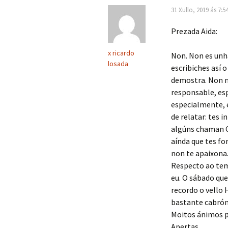
31 Xullo, 2019 ás 7:5
Prezada Aida:
x ricardo
Non. Non es unha
losada
escribiches así o
demostra. Non m
responsable, esp
especialmente, e
de relatar: tes 
algúns chaman C
aínda que tes fo
non te apaixona
Respecto ao temp
eu. O sábado que
recordo o vello 
bastante cabrón
Moitos ánimos pa
Apertas