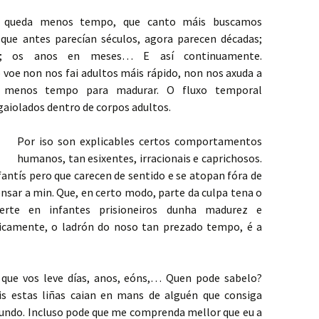
s queda menos tempo, que canto máis buscamos
 que antes parecían séculos, agora parecen décadas;
s; os anos en meses… E así continuamente.
voe non nos fai adultos máis rápido, non nos axuda a
os menos tempo para madurar. O fluxo temporal
aiolados dentro de corpos adultos.
Por iso son explicables certos comportamentos
humanos, tan esixentes, irracionais e caprichosos.
fantís pero que carecen de sentido e se atopan fóra de
ensar a min. Que, en certo modo, parte da culpa tena o
rte en infantes prisioneiros dunha madurez e
nicamente, o ladrón do noso tan prezado tempo, é a
que vos leve días, anos, eóns,… Quen pode sabelo?
is estas liñas caian en mans de alguén que consiga
gundo. Incluso pode que me comprenda mellor que eu a