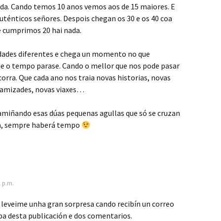
ada. Cando temos 10 anos vemos aos de 15 maiores. E
auténticos señores. Despois chegan os 30 e os 40 coa
e cumprimos 20 hai nada.
idades diferentes e chega un momento no que
e o tempo parase. Cando o mellor que nos pode pasar
corra. Que cada ano nos traia novas historias, novas
s amizades, novas viaxes…
amiñando esas dúas pequenas agullas que só se cruzan
ía, sempre haberá tempo
1 p.m.
leveime unha gran sorpresa cando recibín un correo
a desta publicación e dos comentarios.