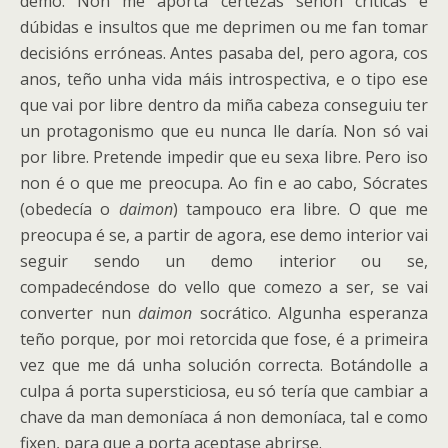
demo. Non me aporta certezas senón críticas e
dúbidas e insultos que me deprimen ou me fan tomar
decisións erróneas. Antes pasaba del, pero agora, cos
anos, teño unha vida máis introspectiva, e o tipo ese
que vai por libre dentro da miña cabeza conseguiu ter
un protagonismo que eu nunca lle daría. Non só vai
por libre. Pretende impedir que eu sexa libre. Pero iso
non é o que me preocupa. Ao fin e ao cabo, Sócrates
(obedecía o
daimon
) tampouco era libre. O que me
preocupa é se, a partir de agora, ese demo interior vai
seguir sendo un demo interior ou se,
compadecéndose do vello que comezo a ser, se vai
converter nun
daimon
socrático. Algunha esperanza
teño porque, por moi retorcida que fose, é a primeira
vez que me dá unha solución correcta. Botándolle a
culpa á porta supersticiosa, eu só tería que cambiar a
chave da man demoníaca á non demoníaca, tal e como
fixen, para que a porta aceptase abrirse.