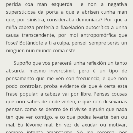
pericia coa man esquerda e non a negativa
supersticiosa da porta a que a abrisen cunha man
que, por sinistra, consideraba demoníaca? Por que a
miña cabeza prefería a flaxelación autocrítica a unha
causa transcendente, por moi antropomórfica que
fose? Botándote a ti a culpa, pensei, sempre serás un
ninguén nun mundo coma este.
Supoño que vos parecerá unha reflexión un tanto
absurda, mesmo inverosímil, pero é un tipo de
pensamento que me vén con frecuencia, e que non
podo controlar, proba evidente de que é certa esta
frase popular: a cabeza vai por libre. Pensas cousas
que non sabes de onde veñen, e que non desexarías
pensar, como se dentro de ti vivise alguén que nada
ten que ver contigo, e co que podes levarte ben ou
mal. Eu lévome mal. En vez de axudar ou motivar,
sempre intenta amargarme. Só me recorda, por