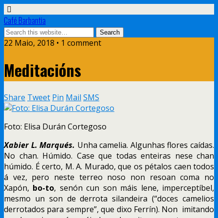
Café Barbantia
22 Maio, 2018 • 1 comment
Meditacións
Share
Tweet
Pin
Mail
SMS
Foto: Elisa Durán Cortegoso
Xabier L. Marqués.
Unha camelia. Algunhas flores caídas.
No chan. Húmido. Case que todas enteiras nese chan
húmido. É certo, M. A. Murado, que os pétalos caen todos
á vez, pero neste terreo noso non resoan coma no
Xapón,
bo-to
, senón cun son máis lene, imperceptíbel,
mesmo un son de derrota silandeira (“doces camelios
derrotados para sempre”, que dixo Ferrín).
Non imitando