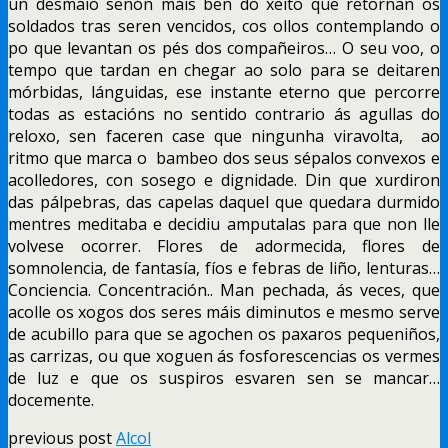
un desmaio senón máis ben do xeito que retornan os
soldados tras seren vencidos, cos ollos contemplando o
po que levantan os pés dos compañeiros… O seu voo, o
tempo que tardan en chegar ao solo para se deitaren
mórbidas, lánguidas, ese instante eterno que percorre
todas as estacións no sentido contrario ás agullas do
reloxo, sen faceren case que ningunha viravolta, ao
ritmo que marca o bambeo dos seus sépalos convexos e
acolledores, con sosego e dignidade. Din que xurdiron
das pálpebras, das capelas daquel que quedara durmido
mentres meditaba e decidiu amputalas para que non lle
volvese ocorrer. Flores de adormecida, flores de
somnolencia, de fantasía, fíos e febras de liño, lenturas…
Conciencia. Concentración.. Man pechada, ás veces, que
acolle os xogos dos seres máis diminutos e mesmo serve
de acubillo para que se agochen os paxaros pequeniños,
as carrizas, ou que xoguen ás fosforescencias os vermes
de luz e que os suspiros esvaren sen se mancar…
docemente.
previous post
Alcol