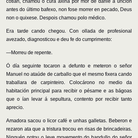
cotián, chamou o cura axiña por mor de darlle a unción
antes do último bafexo, non fose morrer en pecado, Deus
non o quixese.
Despois chamou polo médico.
Era tarde cando chegou. Con ollada de profesional
avezado, diagnosticou e deu fe do cumprimento:
―
Morreu de repente.
Ó día seguinte tocaron a defunto e meteron o señor
Manuel no ataúde de carballo que el mesmo fixera cando
traballara de carpinteiro. Colocárono no medio da
habitación principal para recibir o pésame e as bágoas
que o ían levar á sepultura, contento por recibir tanto
aprecio.
Amadora sacou o licor café e unhas galletas. Beberon e
rezaron ata que a tristura trocou en risas de brincadeiras.
Ninguén notou o leve movemento do bandullo do señor