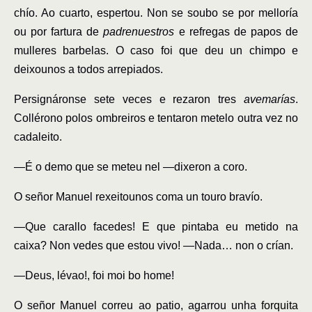
chío. Ao cuarto, espertou. Non se soubo se por melloría
ou por fartura de
padrenuestros
e refregas de papos de
mulleres barbelas. O caso foi que deu un chimpo e
deixounos a todos arrepiados.
Persignáronse sete veces e rezaron tres
avemarías
.
Collérono polos ombreiros e tentaron metelo outra vez no
cadaleito.
―
É o demo que se meteu nel ―dixeron a coro.
O señor Manuel rexeitounos coma un touro bravío.
―
Que carallo facedes! E que pintaba eu metido na
caixa? Non vedes que estou vivo! ―Nada… non o crían.
―
Deus, lévao!, foi moi bo home!
O señor Manuel correu ao patio, agarrou unha
forquita