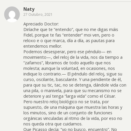
Naty
27 Outubro, 2021
Apreciado Doctor:
Diríache que te “entendo”, que no me digas máis
Fidel, porque te fas “entender” moi ven, pero o
reloxo e o que marca, día a día, as pautas para
entendernos mellor.
Podemos desesperar, pero ese péndulo— en
movimiento—, del reloj de la vida, nos da tiempo a
“zafarnos”, librarnos de todo aquello que nos
molesta; aunque la voluntad, en ocasiones, nos
indique lo contrario.— El péndulo del reloj, sigue su
curso, oscilante, basculante. Y una pendiente de él,
para que su tic, tac, no se detenga, dándole vida con
una pila, o manivela, para que su mecanismo no se
deteriore y así tenga “larga vida” como el César.
Pero nuestro reloj biológico no se trata, por
supuesto, de una máquina que muestra las horas y
los minutos, sino de un conjunto de funciones
orgánicas vinculadas al ritmo de la vida, por eso no
nos queda otra que cuidarnos.
Que Picasso decía: “yo no busco, encuentro”. No