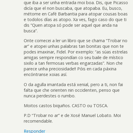
que iba a ser unha entrada moi boa. Dis, que Picasso
dicía que el non buscaba, que atopaba. Eu, busco,
métome en Café Barbantia para atopar cousas boas
e todolos días as atopo. Xa ves, fago caso do que ti
dis “Quen atopa só pode ser aquel que anda na
busca”.
Onte comecei a ler un libro que se chama “Trobar no
ar” e atopei unhas palabras tan bonitas que non te
podes imaxinar, Fidel. Por exemplo: “as súas estrelas
amigas sempre respondían co seu baile de místico
sixilo a tan fermosas verbas engarzadas”. Non che
parece unha preciosidade!! Póis en cada páxina
encóntranse xoias así.
O da agulla imantada está xenial, pero a ti, non fai
falta que che orienten nin occidenten, penso que
nunca perdestes o rumbo.
Moitos castos biquiños. CASTO ou TOSCA.
P.D “Trobar no ar” e de Xosé Manuel Lobato. Moi
recomendable.
Responder