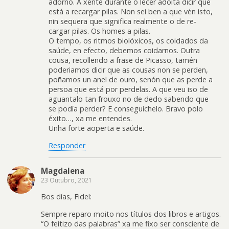
adorno. A xente durante o lecer adoita dicir que
está a recargar pilas. Non sei ben a que vén isto,
nin sequera que significa realmente o de re-
cargar pilas. Os homes a pilas.
O tempo, os ritmos biolóxicos, os coidados da
saúde, en efecto, debemos coidarnos. Outra
cousa, recollendo a frase de Picasso, tamén
poderiamos dicir que as cousas non se perden,
poñamos un anel de ouro, senón que as perde a
persoa que está por perdelas. A que veu iso de
aguantalo tan frouxo no de dedo sabendo que
se podía perder? E conseguíchelo. Bravo polo
éxito…, xa me entendes.
Unha forte aoperta e saúde.
Responder
Magdalena
23 Outubro, 2021
Bos días, Fidel:
Sempre reparo moito nos títulos dos libros e artigos.
“O feitizo das palabras” xa me fixo ser consciente de