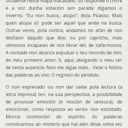
occidente neste mapa inacabado. Só responde o chifre
e a voz dunha estación sen parada: digamos o
Inverno. “Eu non busco, atopo”, dicía Picasso. Mais
quen atopa só pode ser aquel que anda na busca.
Outras veces, pola contra, andamos no afán de nos
desfacer daquilo que doe, ou por capricho, mais
vémonos incapaces de nos librar del, de zafármonos.
A vontade non alcanza expulsar o teu recordo de min,
do meu primeiro amor: ti, aquí, ateigando o meu ser
de tanta ausencia. Non me digas máis… Velaí o feitizo
das palabras ao vivo. O regreso do péndulo.
O non expresado ou non dar saída pola lectura (a
letra impresa) ten, na súa perspectiva, a posibilidade
de provocar emoción (e moción de censura), de
emocionar, como resposta ao verbo non escoitado.
Morna conmoción do espírito. As palabras
convócannos ao misterio que hai alén delas unha vez