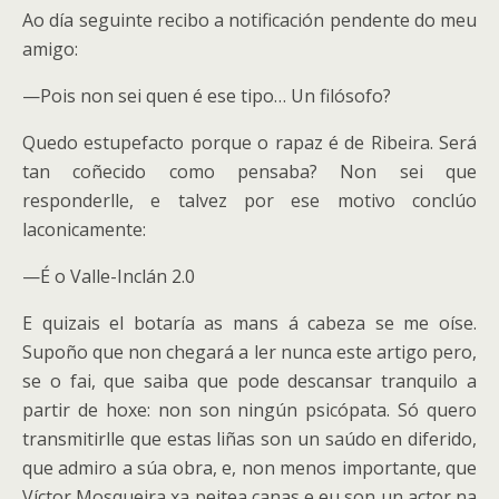
Ao día seguinte recibo a notificación pendente do meu
amigo:
—Pois non sei quen é ese tipo… Un filósofo?
Quedo estupefacto porque o rapaz é de Ribeira. Será
tan coñecido como pensaba? Non sei que
responderlle, e talvez por ese motivo conclúo
laconicamente:
—É o Valle-Inclán 2.0
E quizais el botaría as mans á cabeza se me oíse.
Supoño que non chegará a ler nunca este artigo pero,
se o fai, que saiba que pode descansar tranquilo a
partir de hoxe: non son ningún psicópata. Só quero
transmitirlle que estas liñas son un saúdo en diferido,
que admiro a súa obra, e, non menos importante, que
Víctor Mosqueira xa peitea canas e eu son un actor na