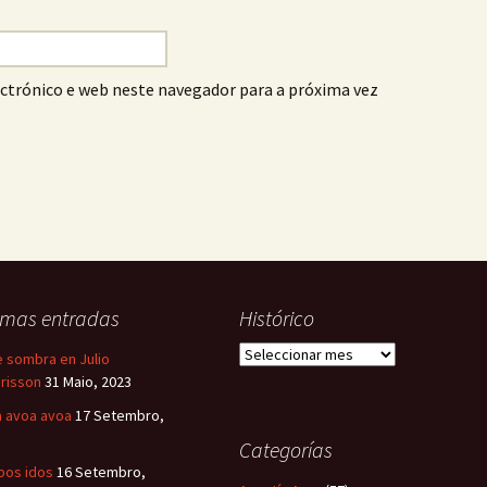
ctrónico e web neste navegador para a próxima vez
imas entradas
Histórico
Histórico
e sombra en Julio
risson
31 Maio, 2023
 avoa avoa
17 Setembro,
Categorías
os idos
16 Setembro,