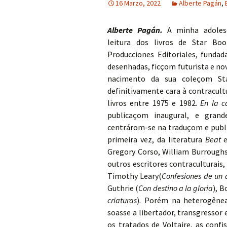
16 Marzo, 2022
Alberte Pagán
,
Alberte Pagán.
A minha adoles
leitura dos livros de Star Boo
Producciones Editoriales, funda
desenhadas, ficçom futurista e no
nacimento da sua coleçom St
definitivamente cara à contracultu
livros entre 1975 e 1982.
En la c
publicaçom inaugural, e grand
centrárom-se na traduçom e publ
primeira vez, da literatura
Beat
e
Gregory Corso, William Burroughs
outros escritores contraculturais,
Timothy Leary
(
Confesiones de un 
Guthrie (
Con destino a la gloria
), B
criaturas
). Porém na heterogênea
soasse a libertador, transgressor
os tratados de Voltaire, as conf