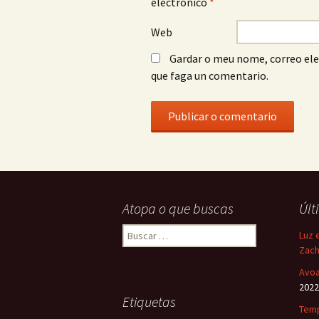
electrónico
*
Web
Gardar o meu nome, correo ele
que faga un comentario.
Atopa o que buscas
Últ
Buscar:
Luz 
Zach
Avoa
2022
Etiquetas
Temp