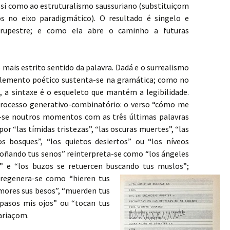
assi como ao estruturalismo saussuriano (substituiçom
s no eixo paradigmático). O resultado é singelo e
 rupestre; e como ela abre o caminho a futuras
mais estrito sentido da palavra. Dadá e o surrealismo
lemento poético sustenta-se na gramática; como no
e
, a sintaxe é o esqueleto que mantém a legibilidade.
rocesso generativo-combinatório: o verso “cómo me
e-se noutros momentos com as três últimas palavras
r “las tímidas tristezas”, “las oscuras muertes”, “las
os bosques”, “los quietos desiertos” ou “los níveos
 soñando tus senos” reinterpreta-se como “los ángeles
” e “los buzos se retuercen buscando tus muslos”;
 regenera-se como “hieren tus
emores sus besos”, “muerden tus
 pasos mis ojos” ou “tocan tus
variaçom.