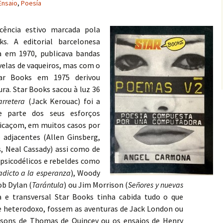
Ensaio
,
Poesía
cência estivo marcada pola
ks. A editorial barcelonesa
da em 1970, publicava bandas
velas de vaqueiros, mas com o
ar Books em 1975 derivou
ra. Star Books sacou à luz 36
arretera
(Jack Kerouac) foi a
e parte dos seus esforços
icaçom, em muitos casos por
 adjacentes (Allen Ginsberg,
, Neal Cassady) assi como de
 psicodélicos e rebeldes como
adicto a la esperanza
),
Woody
ob Dylan (
Tarántula
) ou Jim Morrison (
Señores y nuevas
 e transversal Star Books tinha cabida tudo o que
 e heterodoxo, fossem as aventuras de Jack London ou
issons de Thomas de Quincey ou os ensaios de Henry