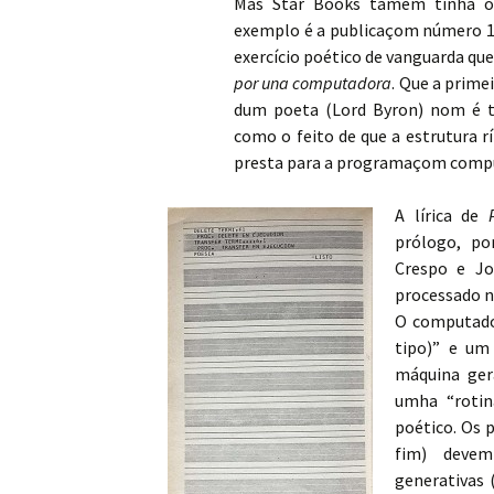
Mas Star Books tamém tinha o
exemplo é a publicaçom número 1
exercício poético de vanguarda que 
por una computadora
. Que a prime
dum poeta (Lord Byron) nom é ta
como o feito de que a estrutura r
presta para a programaçom compu
A lírica de
prólogo, po
Crespo e Jo
processado n
O computado
tipo)” e um
máquina ger
umha “rotin
poético. Os
fim) devem
generativas 