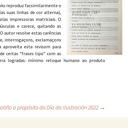
oks reproduz facsimilarmente o
s suas linhas de cor alterna),
olas impressoras matriciais. O
úsculas e carece, quitando as
O autor resolve estas carências
e, interrogaçons, exclamaçons
a aproveita esta revisom para
ade certas “frases tipo” com as
dera logradas: mínimo retoque humano ao produto
tiño a propósito do Día da Ilustración 2022
→