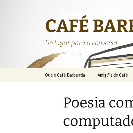
CAFÉ BAR
Un lugar para a conversa
Saltar
Que é Café Barbantia
Amig@s do Café
ao
contido
Poesia co
computad