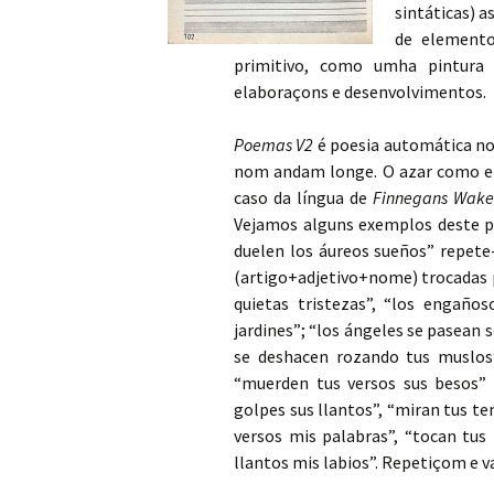
sintáticas) 
de elemento
primitivo, como umha pintura
elaboraçons e desenvolvimentos.
Poemas V2
é poesia automática no 
nom andam longe. O azar como e
caso da língua de
Finnegans Wak
Vejamos alguns exemplos deste p
duelen los áureos sueños” repet
(artigo+adjetivo+nome) trocadas po
quietas tristezas”, “los engaños
jardines”; “los ángeles se pasean
se deshacen rozando tus muslos
“muerden tus versos sus besos”
golpes sus llantos”, “miran tus t
versos mis palabras”, “tocan tus
llantos mis labios”. Repetiçom e 