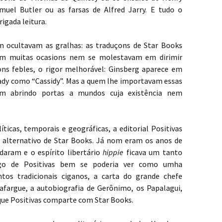
muel Butler ou as farsas de Alfred Jarry. E tudo o
igada leitura.
om ocultavam as gralhas: as traduçons de Star Books
em muitas ocasions nem se molestavam em dirimir
çons febles, o rigor melhorável: Ginsberg aparece em
ady como “Cassidy”. Mas a quem lhe importavam essas
am abrindo portas a mundos cuja existência nem
íticas, temporais e geográficas, a editorial Positivas
 alternativo de Star Books. Já nom eram os anos de
daram e o espírito libertário
hippie
ficava um tanto
ogo de Positivas bem se poderia ver como umha
tos tradicionais ciganos, a carta do grande chefe
Lafargue, a autobiografia de Gerônimo, os Papalagui,
que Positivas comparte com Star Books.