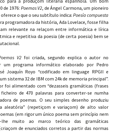
co para a produçom literária espanhola. Um bom
0 de 1976:
Poemas V2
, de Ángel Carmona, um pioneiro
oferece o que o seu subtítulo indica:
Poesía compuesta
ira programadora da história, Ada Lovelace, fosse filha
m relevante na relaçom entre informática e lírica
ítmica e repetitiva da poesia (de certa poesia) bem se
tacional.
Poemas V2
foi criada, segundo explica o autor no
r um programa informático elaborado por Pedro
sé Joaquín Royo “codificado em linguage RPGII e
um sistema 32 de IBM com 24k de memoria principal”.
r foi alimentado com “dezasseis gramáticas (frases
 ficheiro de 470 palavras para converter-se numha
adora de poemas. O seu simples desenho produziu
a aleatória” (repetiçom e variaçom) de alto valor
 poemas (em rigor um único poema sem princípio nem
-lhe muito ao marco teórico das gramáticas
(criaçom de enunciados corretos a partir das normas