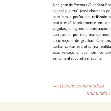
A ediçom de
Poemas V2
de Star Bo
“papel pijama” (assi chamado pola
contínuo e perfurado, utilizado p
texto está inteiramente em mai
vírgulas, de signos de pontuaçom. 
escrevendo por riba, manualment
e correçons de gralhas. Carmon
tachar certas estrofes (na realid
suas variaçons) que nom consi
sentimental dumha máquina.
Navegación
←
A percha como modelo
Raimundo Pa
de