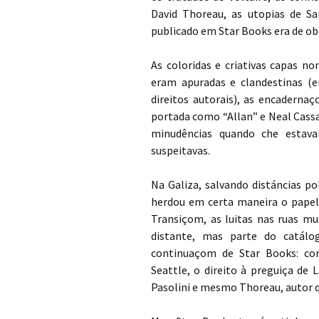
David Thoreau, as utopias de Sa
publicado em Star Books era de obr
As coloridas e criativas capas n
eram apuradas e clandestinas (
direitos autorais), as encaderna
portada como “Allan” e Neal Cass
minudências quando che estav
suspeitavas.
Na Galiza, salvando distáncias pol
herdou em certa maneira o papel
Transiçom, as luitas nas ruas mu
distante, mas parte do catál
continuaçom de Star Books: con
Seattle, o direito à preguiça de 
Pasolini e mesmo Thoreau, autor 