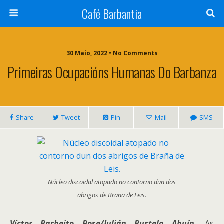
Café Barbantia
30 Maio, 2022 • No Comments
Primeiras Ocupacións Humanas Do Barbanza
Share
Tweet
Pin
Mail
SMS
Núcleo discoidal atopado no contorno dun dos
abrigos de Braña de Leis.
Víctor Barbeito Pose/Julián Bustelo Abuín.
As