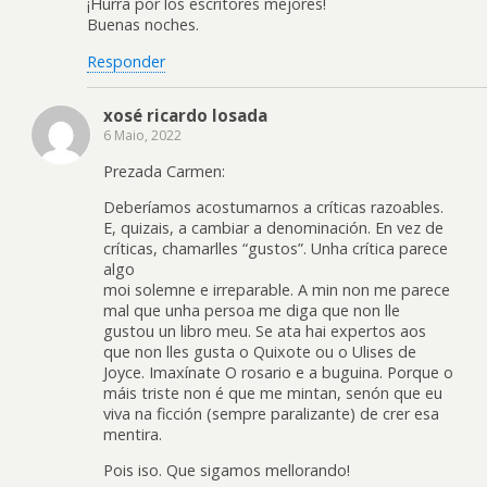
¡Hurra por los escritores mejores!
Buenas noches.
Responder
xosé ricardo losada
6 Maio, 2022
Prezada Carmen:
Deberíamos acostumarnos a críticas razoables.
E, quizais, a cambiar a denominación. En vez de
críticas, chamarlles “gustos”. Unha crítica parece
algo
moi solemne e irreparable. A min non me parece
mal que unha persoa me diga que non lle
gustou un libro meu. Se ata hai expertos aos
que non lles gusta o Quixote ou o Ulises de
Joyce. Imaxínate O rosario e a buguina. Porque o
máis triste non é que me mintan, senón que eu
viva na ficción (sempre paralizante) de crer esa
mentira.
Pois iso. Que sigamos mellorando!