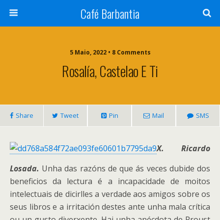
Café Barbantia
5 Maio, 2022 • 8 Comments
Rosalía, Castelao E Ti
Share
Tweet
Pin
Mail
SMS
X. Ricardo
Losada.
Unha das razóns de que ás veces dubide dos
beneficios da lectura é a incapacidade de moitos
intelectuais de dicirlles a verdade aos amigos sobre os
seus libros e a irritación destes ante unha mala crítica
ou un gusto diverxente. Hai unha anécdota de Proust