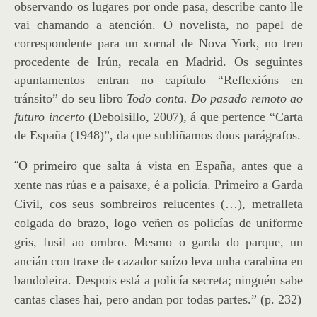
observando os lugares por onde pasa, describe canto lle
vai chamando a atención. O novelista, no papel de
correspondente para un xornal de Nova York, no tren
procedente de Irún, recala en Madrid. Os seguintes
apuntamentos entran no capítulo “Reflexións en
tránsito” do seu libro
Todo conta. Do pasado remoto ao
futuro incerto
(Debolsillo, 2007), á que pertence “Carta
de España (1948)”, da que subliñamos dous parágrafos.
“
O primeiro que salta á vista en España, antes que a
xente nas rúas e a paisaxe, é a policía. Primeiro a Garda
Civil, cos seus sombreiros relucentes (…), metralleta
colgada do brazo, logo veñen os policías de uniforme
gris, fusil ao ombro. Mesmo o garda do parque, un
ancián con traxe de cazador suízo leva unha carabina en
bandoleira. Despois está a policía secreta; ninguén sabe
cantas clases hai, pero andan por todas partes.” (p. 232)