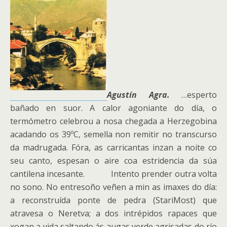
Agustín Agra.
…esperto
bañado en suor. A calor agoniante do día, o
termómetro celebrou a nosa chegada a Herzegobina
acadando os 39ºC, semella non remitir no transcurso
da madrugada. Fóra, as carricantas inzan a noite co
seu canto, espesan o aire coa estridencia da súa
cantilena incesante. Intento prender outra volta
no sono. No entresoño veñen a min as imaxes do día:
a reconstruída ponte de pedra (StariMost) que
atravesa o Neretva; a dos intrépidos rapaces que
xogan a vida saltando ás augas verde agrisadas do río