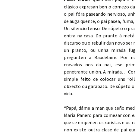
clásico expresan ben o comezo da 
o pai fóra paseando nervioso, un
de auga quente, o pai pasea, fuma, 
Un silencio tenso. De súpeto o pr
entra na casa. Do pranto á metá
discurso ou o rebulir dun novo ser 
un pranto, ou unha mirada fug
pregunten a Baudelaire. Por no
cravados nos da nai, ese pri
penetrante unión. A mirada… Co
simple feito de colocar uns “ol
obxecto ou garabato.
De súpeto o
vida.
“Papá, dáme a man que teño medo”
María Panero para comezar con es
que se empeñen os xuristas e os 
non existe outra clase de pai que