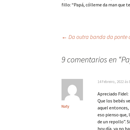
fillo: “Papá, cólleme da man que t
Navegación
←
Da outra banda da ponte 
de
9 comentarios en “
Pa
artigos
14 Febreiro, 2022 ás 
Apreciado Fidel:
Que los bebés ven
Naty
aquel entonces,
eso pienso que, 
de un repollo”. S
hoy día, ya no ha