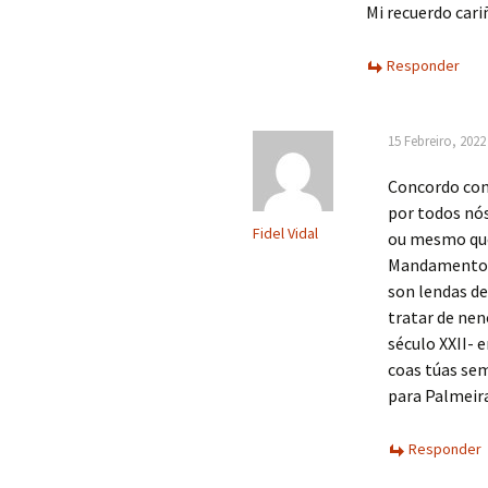
Mi recuerdo cari
Responder
15 Febreiro, 2022
Concordo cont
por todos nós
Fidel Vidal
ou mesmo qu
Mandamento. A
son lendas de
tratar de nen
século XXII- 
coas túas sem
para Palmeira
Responder