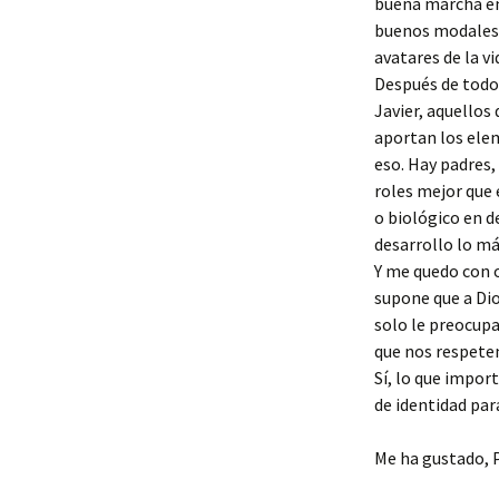
buena marcha en 
buenos modales. 
avatares de la v
Después de todo
Javier, aquellos
aportan los ele
eso. Hay padres,
roles mejor que 
o biológico en de
desarrollo lo má
Y me quedo con ot
supone que a Dio
solo le preocup
que nos respete
Sí, lo que impor
de identidad par
Me ha gustado,