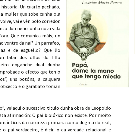
historia. Un cuarto pechado,
ha muller que sobe cunha ola
volve, vai e vén polo corredor.
anto dun neno: unha nova vida
fora. Que comunica máis, un
no ventre da nai? Un parrafeo,
az e de esguello? Que llo
n falar dos ollos do fillo
meiro enganche dual dunha
mprobade o efecto que ten o
los”, uns botóns, a calquera
 obxecto e o garabato toman
, velaquí o suxestivo título dunha obra de Leopoldo
ta afirmación: O pai biolóxico non existe. Por moito
románticos da natureza primaria como dogma do real,
 o pai verdadeiro, é dicir, o da verdade relacional e