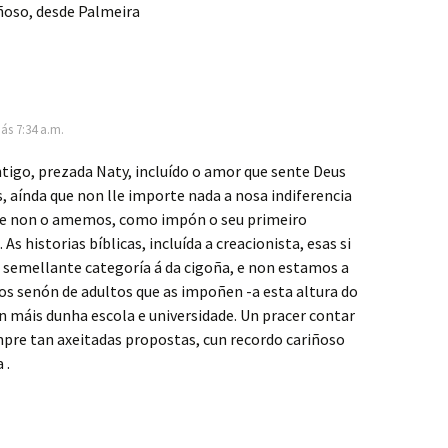
ñoso, desde Palmeira
 ás 7:34 a.m.
igo, prezada Naty, incluído o amor que sente Deus
, aínda que non lle importe nada a nosa indiferencia
e non o amemos, como impón o seu primeiro
s historias bíblicas, incluída a creacionista, esas si
 semellante categoría á da cigoña, e non estamos a
os senón de adultos que as impoñen -a esta altura do
en máis dunha escola e universidade. Un pracer contar
pre tan axeitadas propostas, cun recordo cariñoso
 .