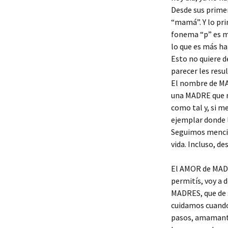
Desde sus prime
“mamá”. Y lo pri
fonema “p” es m
lo que es más h
Esto no quiere d
parecer les resu
El nombre de MA
una MADRE que n
como tal y, si m
ejemplar donde 
Seguimos menci
vida. Incluso, d
El AMOR de MADRE
permitís, voy a 
MADRES, que de 
cuidamos cuando
pasos, amamantar