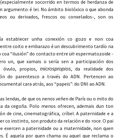
 (especialmente socorrido en termos de herdanza de
n argumento: é lei. No ámbito biolóxico o que abonda
eos ou derivados, frescos ou conxelados-, son os
ería establecer unha conexión co gozo e non coa
n entre coito e embarazo é un descubrimento tardío na
 coa “ilusión” do contacto entre
espermatozoide -
un
ro un, que xamais o sería sen a participación dos
 óvulo, propios,
, da realidade dos
microspropios
ación do parentesco a través do ADN. Pertencen ao
documental cara atrás, aos “papeis”: do DNI ao ADN.
das lendas, de que os nenos veñen de París ou o mito do
ca da cegoña. Polo menos ofrecen, ademais dun ton
n de cine, cinematográfica, críbel. A paternidade e a
 co instinto, son produto da relación e do roce. O pai
que exercen a paternidade ou a maternidade, non quen
s. É aquela por quen chama ou aquel que reclama o