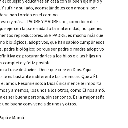
el colegio y educarles en casa con el buen ejemplo y
Y sufrir a su lado, aconsejándoles con amor, si por
ida se han torcido en el camino.
 esto y más… PADRE Y MADRE son, como bien dice
 que ejercen la paternidad o la maternidad, no quienes
mentos reproductores. SER PADRE, es mucho más que
 no biológicos, adoptivos, que han sabido cumplir esos
el padre biológico; porque ser padre o madre adoptivo
finitiva es: procurar darles a los hijos o a las hijas un
s completo y feliz posible.
ra frase de Javier.- Decir que cree en Dios. Y que
s le es bastante indiferente las creencias. Que a ÉL
a el amor. Resumiendo: a Dios únicamente le importa
mos y amemos, los unos a los otros, como Él nos amó.
ta es ser buena persona, sin ser tonto. Es la mejor seña
a una buena convivencia de unos y otros.
 Papá e Mamá