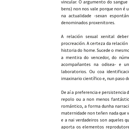
vincular. O argumento do sangue
bens) non nos vale porque non é u
na actualidade -sexan espontán
denominados proxenitores.
A relación sexual xenital deb
procreación. A certeza da relació
historia do home. Sucede o mesmo
a mentira do vencedor, do núme
acompañantes na odisea- e un
laboratorios. Ou coa identific
imaxinario científico e, nun paso 
De aí a preferencia e persistencia 
repolo ou a non menos fantásti
romántico, a forma dunha narració
maternidade non teñen nada que ver
e a nai verdadeiros son aqueles 
aporta os elementos reprodutore