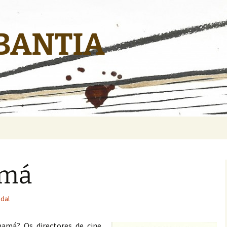
BANTIA
amá
idal
amá? Os directores de cine