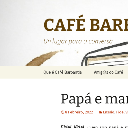
CAFÉ BAR
Un lugar para a conversa
Saltar
Que é Café Barbantia
Amig@s do Café
ao
contido
Papá e m
8 Febreiro, 2022
Ensaio
,
Fidel V
Quen son papá e m
Fidel Vidal.