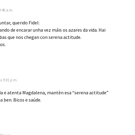
0:46 a.m.
ntar, querido Fidel:
ndo de encarar unha vez máis os azares da vida. Hai
bas que nos chegan con serena actitude.
os.
ás 9:01 p.m.
da e atenta Magdalena, mantèn esa “serena actitude”
a ben. Bicos e saúde.