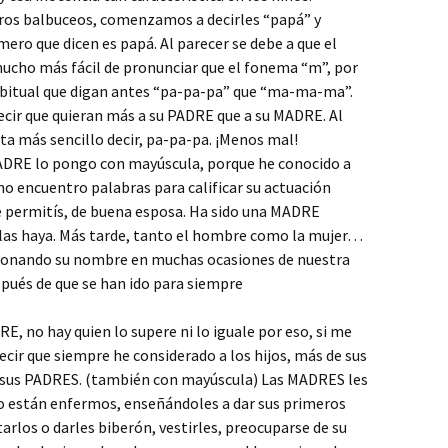
ros balbuceos, comenzamos a decirles “papá” y
mero que dicen es papá. Al parecer se debe a que el
ucho más fácil de pronunciar que el fonema “m”, por
abitual que digan antes “pa-pa-pa” que “ma-ma-ma”.
ecir que quieran más a su PADRE que a su MADRE. Al
lta más sencillo decir, pa-pa-pa. ¡Menos mal!
DRE lo pongo con mayúscula, porque he conocido a
o encuentro palabras para calificar su actuación
e permitís, de buena esposa. Ha sido una MADRE
las haya. Más tarde, tanto el hombre como la mujer…
onando su nombre en muchas ocasiones de nuestra
espués de que se han ido para siempre
, no hay quien lo supere ni lo iguale por eso, si me
decir que siempre he considerado a los hijos, más de sus
sus PADRES. (también con mayúscula) Las MADRES les
 están enfermos, enseñándoles a dar sus primeros
los o darles biberón, vestirles, preocuparse de su