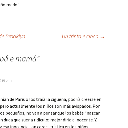
eño medo”.
de Brooklyn
Un trinta e cinco
→
pá e mamá
”
8:36 p.m.
ían de Paris o los traía la cigüeña, podría creerse en
 pero actualmente los niños son más avispados. Por
los pequeños, no van a pensar que los bebés “nazcan
in duda que suena ridículo; mejor diría a inocente. Y,
y esa inocencia tan característica en los niños.