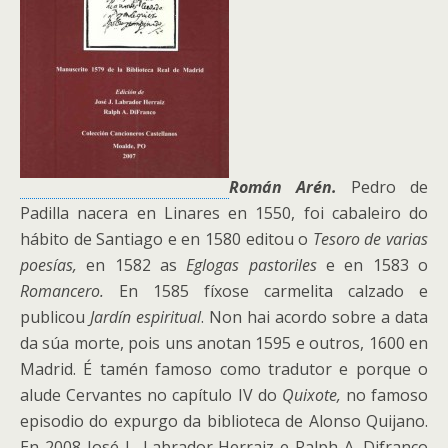
Román Arén.
Pedro de
Padilla nacera en Linares en 1550, foi cabaleiro do
hábito de Santiago e en 1580 editou o
Tesoro de varias
poesías,
en 1582 as
Eglogas pastoriles
e en 1583 o
Romancero.
En 1585 fíxose carmelita calzado e
publicou
Jardín espiritual
. Non hai acordo sobre a data
da súa morte, pois uns anotan 1595 e outros, 1600 en
Madrid. É tamén famoso como tradutor e porque o
alude Cervantes no capítulo IV do
Quixote,
no famoso
episodio do expurgo da biblioteca de Alonso Quijano.
En 2008 José L. Labrador Herraiz e Ralph A. Difranco