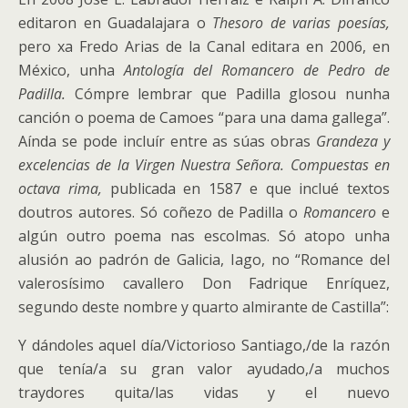
editaron en Guadalajara o
Thesoro de varias poesías,
pero xa Fredo Arias de la Canal editara en 2006, en
México, unha
Antología del Romancero de Pedro de
Padilla.
Cómpre lembrar que Padilla glosou nunha
canción o poema de Camoes “para una dama gallega”.
Aínda se pode incluír entre as súas obras
Grandeza y
excelencias de la Virgen Nuestra Señora. Compuestas en
octava rima,
publicada en 1587 e que inclué textos
doutros autores. Só coñezo de Padilla o
Romancero
e
algún outro poema nas escolmas. Só atopo unha
alusión ao padrón de Galicia, Iago, no “Romance del
valerosísimo cavallero Don Fadrique Enríquez,
segundo deste nombre y quarto almirante de Castilla”:
Y dándoles aquel día/Victorioso Santiago,/de la razón
que tenía/a su gran valor ayudado,/a muchos
traydores quita/las vidas y el nuevo